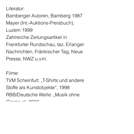
Literatur:
Bamberger Autoren, Bamberg 1987
Mayer (Int.-Auktions-Preisbuch),
Luzern 1999
Zahlreiche Zeitungsartikel in
Frankfurter Rundschau, taz, Erlanger
Nachrichten, Fränkischer Tag, Neue
Presse, NWZ u.v.m.
Filme:
TVM Scheinfurt: „T-Shirts und andere
Stoffe als Kunstobjekte“, 1998
RBB/Deutsche Welle: „Musik ohne
Glamour“, 2008
Hörfunk
„Im Rausch der U-Bahn“, Bayerischer
Rundfunk, 2010